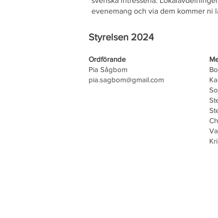
svenska intressena. Lokalavdelningen 
evenemang och via dem kommer ni lät
Styrelsen 2024
Ordförande
Me
Pia Sågbom
Bo
pia.sagbom@gmail.com
Ka
So
St
St
Ch
Va
Kr