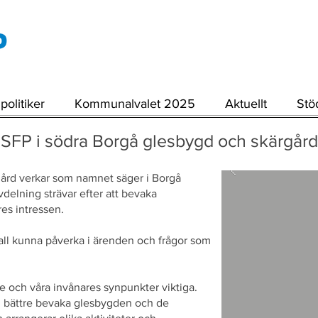
politiker
Kommunalvalet 2025
Aktuellt
Stö
SFP i södra Borgå glesbygd och skärgård
gård verkar som namnet säger i Borgå
delning strävar efter att bevaka
es intressen.
kall kunna påverka i ärenden och frågor som
re och våra invånares synpunkter viktiga.
n bättre bevaka glesbygden och de