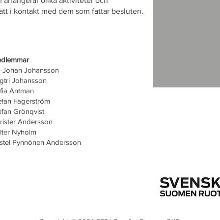
arrangerar olika aktiviteter och
t i kontakt med dem som fattar besluten.
dlemmar
-Johan Johansson
gtri Johansson
fia Antman
efan Fagerström
efan Grönqvist
rister Andersson
lter Nyholm
istel Pynnönen Andersson